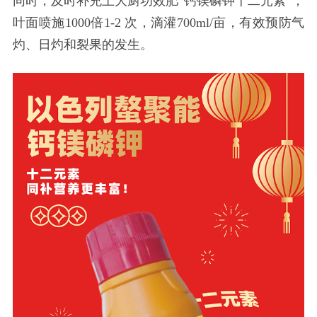
同时，及时补充土大厨功效肥
“钙镁磷钾十二元素”，
叶面喷施1000倍1-2 次，滴灌700ml/亩，有效预防气
灼、日灼和裂果的发生。