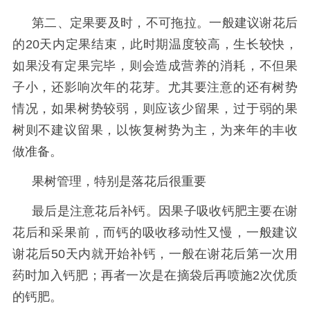
第二、定果要及时，不可拖拉。
一般建议谢花后
的
20天内定果结束，此时期温度较高，生长较快，
如果没有定果完毕，则会造成营养的消耗，不但果
子小，还
影响次年的花芽。尤其要注意的还有树势
情况，如果树势较弱，则应该少留果，过于弱的果
树则不建议留果，以恢复树势为主，为来年的丰收
做准备。
果树管理，特别是落花后很重要
最后是注意花后补钙。
因果子吸收钙肥主要在谢
花后和采果前，而钙的吸收移动性又慢，一般建议
谢花后
50天内就开始补钙，一般在谢花后第一次用
药时加入钙肥
；
再者一次是在摘袋后再喷施
2次优质
的钙肥
。