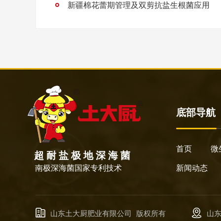
新疆棉花蕾期管理及双剪抗盐生根菌应用
底部导航
首页
微
超 耐 盐 极 地 深 海 菌
南极深海菌国家专利技术
新闻动态
山东土大厨肥业有限公司
版权所有
山