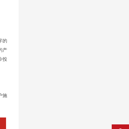
字的
的产
少投
户施