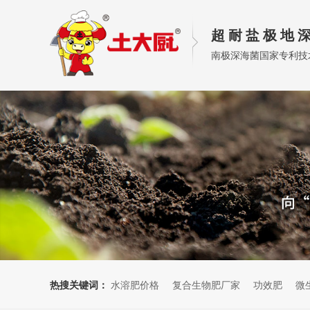
超 耐 盐 极 地 深
南极深海菌国家专利技
热搜关键词：
水溶肥价格
复合生物肥厂家
功效肥
微