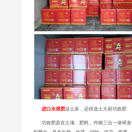
进口水溶肥
这么多，还得选土大厨功效肥
功效肥是在土壤、肥料、作物三位一体研发
和肥力。具有生根、壮茎、绿叶、保花、膨果