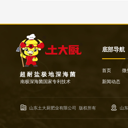
底部导航
首页
微
超 耐 盐 极 地 深 海 菌
南极深海菌国家专利技术
新闻动态
山东土大厨肥业有限公司
版权所有
山