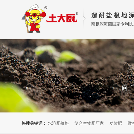
超 耐 盐 极 地 深
南极深海菌国家专利技
热搜关键词：
水溶肥价格
复合生物肥厂家
功效肥
微