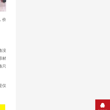
，价
。
格没
原材
格只
是仅