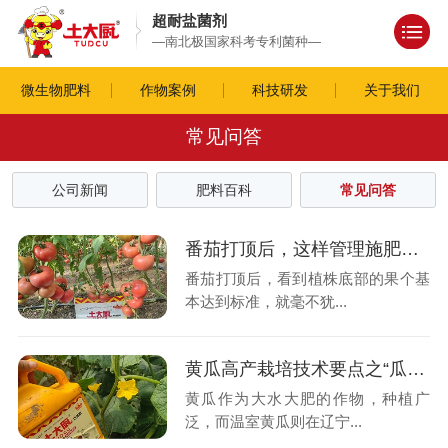
超耐盐菌剂
—南北极国家科考专利菌种—
微生物肥料
作物案例
科技研发
关于我们
常见问答
公司新闻
肥料百科
常见问答
番茄打顶后，这样管理施肥产量翻倍！
番茄打顶后，看到植株底部的果个基
本达到标准，就毫不犹...
黄瓜高产栽培技术要点之“瓜打顶”
黄瓜作为大水大肥的作物，种植广
泛，而温室黄瓜则在辽宁...