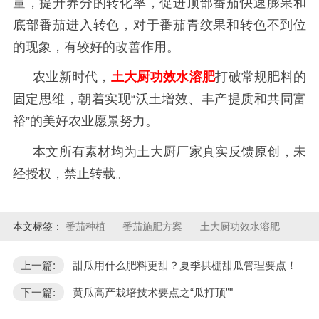
量，提升养分的转化率，促进顶部番茄快速膨果和
底部番茄进入转色，对于番茄青纹果和转色不到位
的现象，有较好的改善作用。
农业新时代，
土大厨功效水溶肥
打破常规肥料的
固定思维
，朝着实现
“沃土增效、丰产提质和共同富
裕”的美好农业愿景努力。
本文所有素材均为土大厨厂家真实反馈原创，未
经授权，禁止转载。
本文标签：
番茄种植
番茄施肥方案
土大厨功效水溶肥
上一篇:
甜瓜用什么肥料更甜？夏季拱棚甜瓜管理要点！
下一篇:
黄瓜高产栽培技术要点之“瓜打顶”"