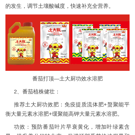
的发生，调节土壤酸碱度，快速补充全营养。
番茄打顶—土大厨功效水溶肥
2、番茄植株健壮：
推荐土大厨功效肥：免疫提质流体肥
+螯聚能平
衡大量元素水溶肥+缓聚能高钾大量元素水溶肥。
功效：预防番茄叶片早衰黄化，增加叶绿素含