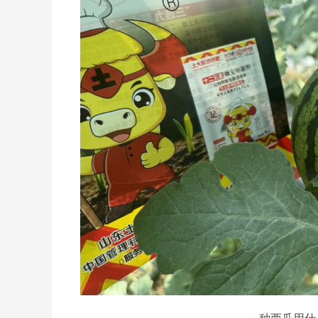
种西瓜用什