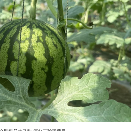
么肥料又大又甜
-河北玉玲珑西瓜