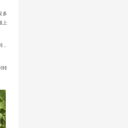
没多
植上
弱，
到转