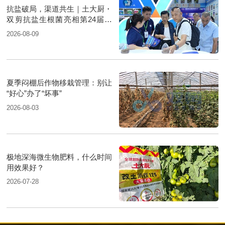
抗盐破局，渠道共生｜土大厨・
双剪抗盐生根菌亮相第24届新
疆国际农业博览会
2026-08-09
夏季闷棚后作物移栽管理：别让
“好心”办了“坏事”
2026-08-03
极地深海微生物肥料，什么时间
用效果好？
2026-07-28