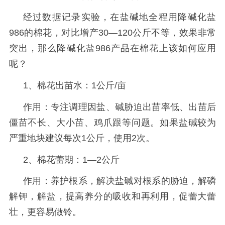
经过数据记录实验，在盐碱地全程用降碱化盐
986的棉花，对比增产30—120公斤不等，效果非常
突出，那么降碱化盐986产品在棉花上该如何应用
呢？
1、棉花出苗水：1公斤/亩
作用：专注调理因盐、碱胁迫出苗率低、出苗后
僵苗不长、大小苗、鸡爪跟等问题。如果盐碱较为
严重地块建议每次
1公斤，使用2次。
2、棉花蕾期：1—2公斤
作用：养护根系，解决盐碱对根系的胁迫，解磷
解钾，解盐，提高养分的吸收和再利用，促蕾大蕾
壮，更容易做铃。