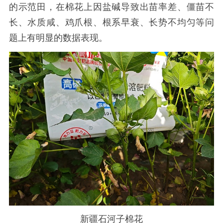
的示范田，在棉花上因盐碱导致出苗率差、僵苗不
长、水质咸、鸡爪根、根系早衰、长势不均匀等问
题上有明显的数据表现。
新疆石河子棉花