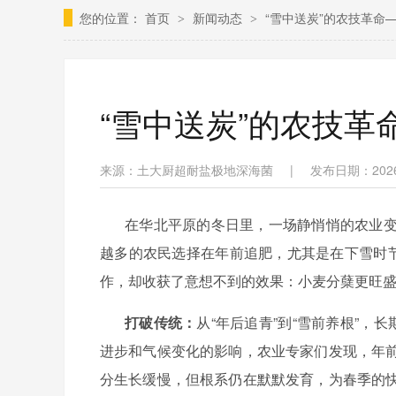
您的位置：
首页
新闻动态
“雪中送炭”的农技革命
>
>
“雪中送炭”的农技革
来源：土大厨超耐盐极地深海菌
|
发布日期：2026/0
在华北平原的冬日里，一场静悄悄的农业
越多的农民选择在年前追肥，尤其是在下雪时
作，却收获了意想不到的效果：小麦分蘖更旺
打破传统：
从
“年后追青”到“雪前养根”
，
长
进步和气候变化的影响，农业专家们发现，年
分生长缓慢，但根系仍在默默发育，为春季的