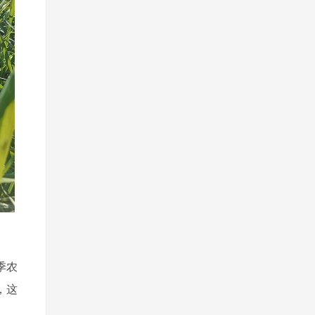
季农
，这