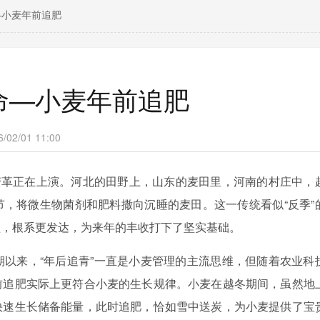
—小麦年前追肥
命—小麦年前追肥
2/01 11:00
变革正在上演。河北的田野上，山东的麦田里，河南的村庄中，
节，将微生物菌剂和肥料撒向沉睡的麦田。这一传统看似
“反季”
盛，根系更发达，为来年的丰收打下了坚实基础。
期以来，
“年后追青”一直是小麦管理的主流思维
，但随着农业科
前追肥实际上更符合小麦的生长规律。小麦在越冬期间，虽然地
快速生长储备能量，
此时追肥，恰如雪中送炭，为小麦提供了宝