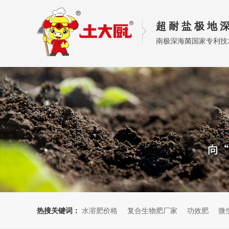
超 耐 盐 极 地 深
南极深海菌国家专利技
热搜关键词：
水溶肥价格
复合生物肥厂家
功效肥
微