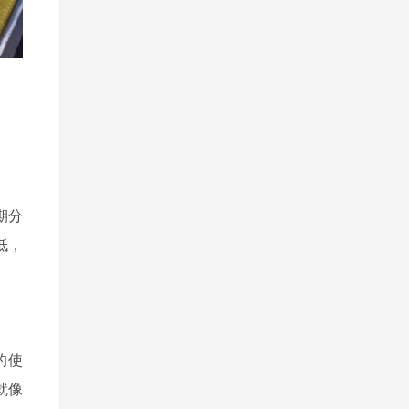
期分
低，
的使
就像