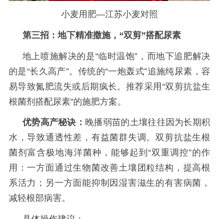
小麦用肥—江苏小麦对照
第三招：地下精准撒施，
“双剪”搭配尿素
地上喷施解决的是
“临时温饱”，而地下追肥解决
的是“长久高产”。传统的“一炮轰式”追施纯尿素，容
易导致氮肥流失或后期疯长。推荐采用
“双剪抗盐生
根菌剂搭配尿素”的施肥方案。
优势高产秘诀：
晚播弱苗的土壤往往因为长期积
水，导致通透性差，有益菌群失调。双剪抗盐生根
菌剂
富含极地海洋菌种，能够起到
“双重调控”的作
用：一方面通过生物菌改善土壤团粒结构，提高根
系活力；另一方面能抑制因湿害滋生的有害病菌，
减轻根部病害。