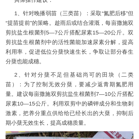
具体操作建议：
1、
针对晚播弱苗（三类苗）：采取
“氮肥后移”但
“提苗提前”的策略。趁雨后或结合灌溉，每亩撒施
双
剪抗盐生根菌剂5—7公斤搭配尿素15—20公斤。双
剪抗盐生根菌剂中的活性菌能加速尿素分解，提高
利用率，促进低位分蘖快速生长，争取让部分春生
分蘖也能成穗。
2、针对分蘖不足但基础尚可的田块（二类
苗）：为了控制无效分蘖，要减少返青期氮肥用
量。建议每亩撒施双剪抗盐生根菌剂7—10公斤搭配
尿素10—15公斤。利用双剪中的磷钾成分和生物刺
激素，把养分重点供给给已经长出的大蘖，抑制后
期小蘖无效生长，提高成穗质量。