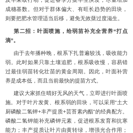
及早采取行动，促进春季分蘖早生快发，尽量增加
成穗基数。但对于群体偏大、有旺长趋势的田块，
则要把肥水管理适当后移，避免无效蘖过度滋生。
第二招：叶面喷施，给弱苗补充全营养
“打点
滴”。
由于去年播种晚，根系下扎普遍较浅，吸收能力
弱。此时如果只靠土壤追肥，根系吸收慢，容易错
过最佳弱苗转化壮苗的黄金周期。因此，叶面补营
养是成本低，而且当前最快的提苗方式。
建议大家抓住晴好无风的天气，立即进行叶面喷
施。对于叶片发黄、根系弱的田块，可以采用
“土大
厨磷酸二氢钾+丰产提质+芸苔素内酯”的经典配方。
磷酸二氢钾能补充磷钾元素，促进根系发育和抗寒
能力；丰产提质让叶片由黄转绿，增强光合作用；