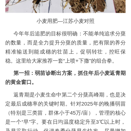
小麦用肥—江苏小麦对照
今年年后追肥的目标很明确：不能
单纯追求分蘖
的数量，而是全力提升分蘖的质量，把有限的养分
精准输送到能成穗的壮苗上，促弱转壮，控旺保
稳。这里给大家推荐一套
“上喷+下撒”的组合拳。
第一招：弱苗诊断出方案，抓住年后小麦返青期
的黄金窗口。
返青期是小麦生命中第二个分蘖高峰期，也是决
定最后成穗率的关键时期。针对
2025年的晚播弱苗
（特别是三类苗，群体小于45万/亩），管理的核心
是一个“早”字。要在日均温度稳定升至3℃以上时，