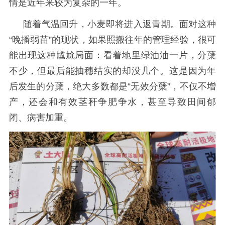
情是近年来较为复杂的一年。
随着气温回升，小麦即将进入返青期。面对这种
“晚播弱苗”的现状，如果照搬往年的管理经验，很可
能出现
这
种尴尬局面：看着地里绿油油一片，分蘖
不少，但最后能抽穗结实的却没几个。这是因为年
后发生的分蘖，绝大多数都是
“无效分蘖”，不仅不增
产，还会和有效茎秆争肥争水，甚至导致田间郁
闭、病害加重。