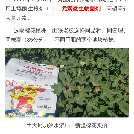
厨土壤酶生根剂＋
十二元素微生物菌剂
、高磷高钾
大量元素。
选取棉花植株：
由张老板选择同品种、同管理、
同株高（
85公分）、不同用肥的
两个地块植株。
土大厨功效水溶肥—新疆棉花实拍