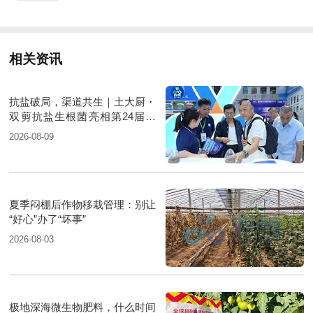
相关资讯
抗盐破局，渠道共生｜土大厨・
双剪抗盐生根菌亮相第24届新
疆国际农业博览会
2026-08-09
夏季闷棚后作物移栽管理：别让
“好心”办了“坏事”
2026-08-03
极地深海微生物肥料，什么时间