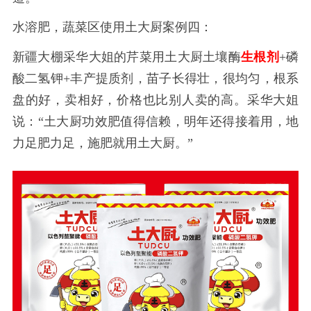
水溶肥，蔬菜区使用土大厨案例四：
新疆大棚采华大姐的芹菜用土大厨土壤酶
生根剂
+磷
酸二氢钾+丰产提质剂，苗子长得壮，很均匀，根系
盘的好，卖相好，价格也比别人卖的高。采华大姐
说：“土大厨功效肥值得信赖，明年还得接着用，地
力足肥力足，施肥就用土大厨。”