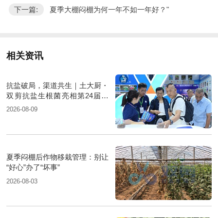
下一篇:
夏季大棚闷棚为何一年不如一年好？"
相关资讯
抗盐破局，渠道共生｜土大厨・
双剪抗盐生根菌亮相第24届新
疆国际农业博览会
2026-08-09
夏季闷棚后作物移栽管理：别让
“好心”办了“坏事”
2026-08-03