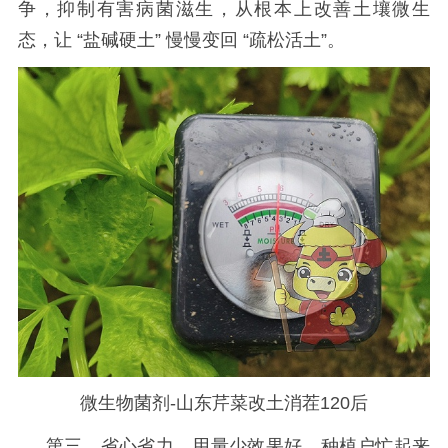
争，抑制有害病菌滋生，从根本上改善土壤微生
态，让 “盐碱硬土” 慢慢变回 “疏松活土”。
微生物菌剂-山东芹菜改土消茬120后
第三，省心省力，用量少效果好
。种植户忙起来