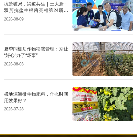
抗盐破局，渠道共生｜土大厨・
双剪抗盐生根菌亮相第24届新
疆国际农业博览会
2026-08-09
夏季闷棚后作物移栽管理：别让
“好心”办了“坏事”
2026-08-03
极地深海微生物肥料，什么时间
用效果好？
2026-07-28