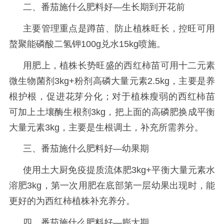
二、
番茄施什么肥料好
—
生长期到开花前
主要管理重点是蹲苗、防止植株旺长，控旺可用
螯聚能磷酸二氢钾
100g兑水15kg喷施。
用肥上，植株长势旺盛的西红柿苗可用十二元素
微生物菌剂
3kg+粉剂高磷大量元素2.5kg，主要是养
根护根，促进花芽分化；对于植株瘦弱的西红柿苗
可加上土壤酶生根剂3kg，把上面的高磷肥换成平衡
大量元素3kg，主要是生根调土，补充所需养分。
三、
番茄施什么肥料好
—
幼果期
使用土大厨免疫提质流体肥
3kg+平衡大量元素水
溶肥3kg，第一次用肥在底部第一层幼果出现时，能
更好的为西红柿植株补充养分。
四、
番茄施什么肥料好
—
膨大期