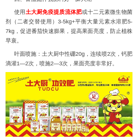
使用
土大厨免疫提质流体肥
或十二元素微生物菌
剂（二者交替使用）
3-5kg+平衡大量元素水溶肥5-
7kg，促进番茄快速膨果，提高果面亮度，防止植株
早衰。
叶面喷施：土大厨中性硼
20g，连续喷2次，钙肥
滴灌1—2次，喷施2—3次，果面亮度非常好。