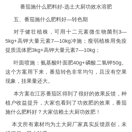
番茄施什么肥料好-选土大厨功效水溶肥
五、
番茄施什么肥料好
—
转色期
对于健壮植株，可用十二
元素微生物菌剂
3—
5kg+高钾大量元素7—10kg冲施；瘦弱植株用免疫
提质流体肥3kg+高钾大量元素7—10kg；
叶面喷施：氨基酸叶面肥
40g+磷酸二氢钾50g。
这个方案用下来，番茄转色非常均匀，且没有空果
现象，挂果量还大。
本方案在江苏番茄区得到了很好的效果反馈，种
植户收益提升，大家也看到了功效肥的效果，番茄
施什么肥料好？大家信赖土大厨功效肥！
本文所有素材均为土大厨厂家真实反馈原创，未