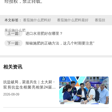
经授权，禁止转载。
本文标签：
番茄施什么肥料好
番茄施什么肥料最好
番茄挂
果后施什么肥
上一篇:
进口水溶肥好在哪里？
下一篇:
辣椒施肥的正确方法，这几个时期要注意"
相关资讯
抗盐破局，渠道共生｜土大厨・
双剪抗盐生根菌亮相第24届新
疆国际农业博览会
2026-08-09