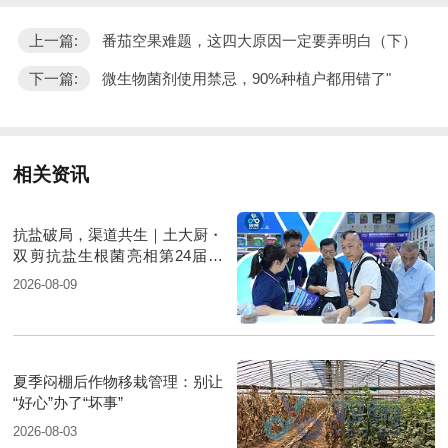
上一篇:
番茄空果难题，这四大原因一定要弄明白（下）
下一篇:
微生物菌剂使用禁忌，90%种植户都用错了"
相关资讯
抗盐破局，渠道共生｜土大厨・
双剪抗盐生根菌亮相第24届新
疆国际农业博览会
2026-08-09
夏季闷棚后作物移栽管理：别让
“好心”办了“坏事”
2026-08-03