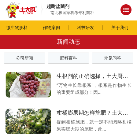
超耐盐菌剂
—南北极国家科考专利菌种—
微生物肥料
作物案例
科技研发
关于我们
新闻动态
公司新闻
肥料百科
常见问答
生根剂的正确选择，土大厨为您讲解
“万物生长靠根系”，根系是作物生长
的重要组成部分！因...
柑橘膨果期怎样施肥？土大厨来帮忙
提到柑橘施肥，就一定不能忽略柑橘
果实膨大期的施肥，此...