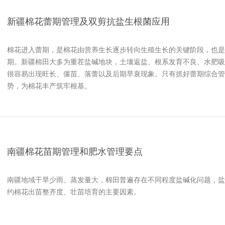
新疆棉花蕾期管理及双剪抗盐生根菌应用
棉花进入蕾期，是棉花由营养生长逐步转向生殖生长的关键阶段，也是
期。新疆棉田大多为重茬盐碱地块，土壤返盐、根系发育不良、水肥吸
很容易出现旺长、僵苗、落蕾以及后期早衰现象。只有抓好蕾期综合管
势，为棉花丰产筑牢根基。
南疆棉花苗期管理和肥水管理要点
南疆地域干旱少雨、蒸发量大，棉田普遍存在不同程度盐碱化问题，盐
约棉花出苗整齐度、壮苗培育的主要因素。