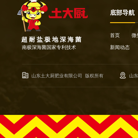
底部导航
首页
微
超 耐 盐 极 地 深 海 菌
南极深海菌国家专利技术
新闻动态
山东土大厨肥业有限公司
版权所有
山