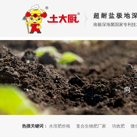
超 耐 盐 极 地 深
南极深海菌国家专利技
热搜关键词：
水溶肥价格
复合生物肥厂家
功效肥
微